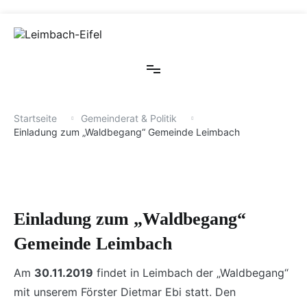
Zum
Inhalt
springen
Willkommen in Leimbach bei Adenau
Leimbach-Eifel
Startseite
Gemeinderat & Politik
Einladung zum „Waldbegang“ Gemeinde Leimbach
Einladung zum „Waldbegang“
Gemeinde Leimbach
Am
30.11.2019
findet in Leimbach der „Waldbegang“
mit unserem Förster Dietmar Ebi statt. Den