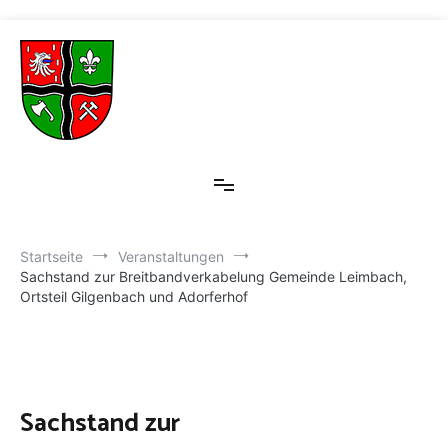
Zum
Inhalt
springen
Leimbach-Eifel
Willkommen in Leimbach bei Adenau
Startseite
Veranstaltungen
Sachstand zur Breitbandverkabelung Gemeinde Leimbach,
Ortsteil Gilgenbach und Adorferhof
Sachstand zur